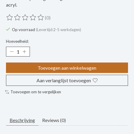
acryl.
(0)
De beoordeling van dit product is
0
van de 5
Op voorraad
(Levertijd:2-5 werkdagen)
Hoeveelheid:
Toevoegen aan winkelwagen
Aan verlanglijst toevoegen
Toevoegen om te vergelijken
Beschrijving
Reviews (0)