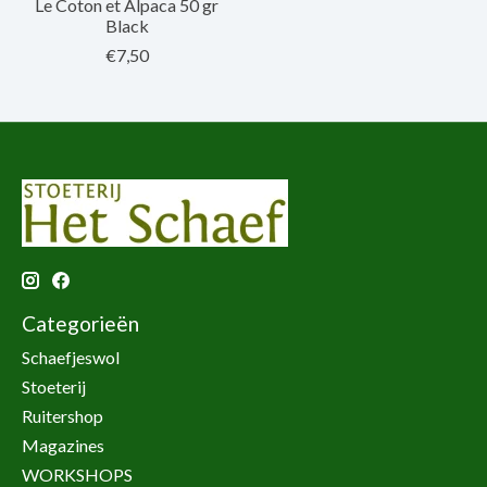
Le Coton et Alpaca 50 gr
Black
€7,50
Categorieën
Schaefjeswol
Stoeterij
Ruitershop
Magazines
WORKSHOPS