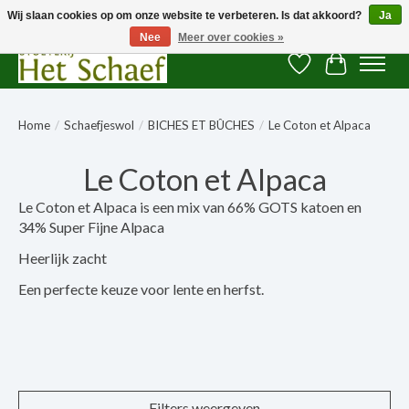
Wij slaan cookies op om onze website te verbeteren. Is dat akkoord?
Ja
Nee
Meer over cookies »
Verlanglijst
Winkelwag
Home
/
Schaefjeswol
/
BICHES ET BÛCHES
/
Le Coton et Alpaca
Le Coton et Alpaca
Le Coton et Alpaca is een mix van 66% GOTS katoen en
34% Super Fijne Alpaca
Heerlijk zacht
Een perfecte keuze voor lente en herfst.
Filters weergeven