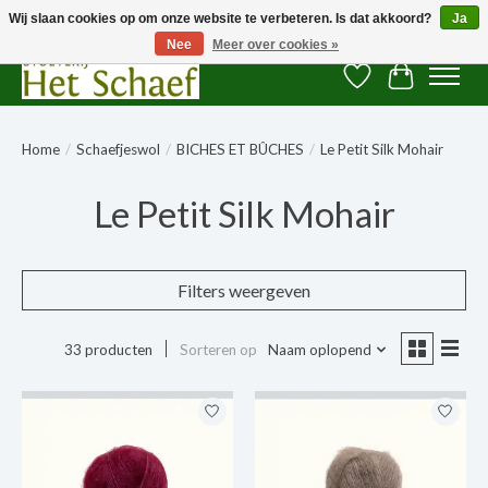
Wij slaan cookies op om onze website te verbeteren. Is dat akkoord?
Ja
Nee
Meer over cookies »
Verlanglijst
Winkelwag
Home
/
Schaefjeswol
/
BICHES ET BÛCHES
/
Le Petit Silk Mohair
Le Petit Silk Mohair
Filters weergeven
33 producten
Sorteren op
Naam oplopend