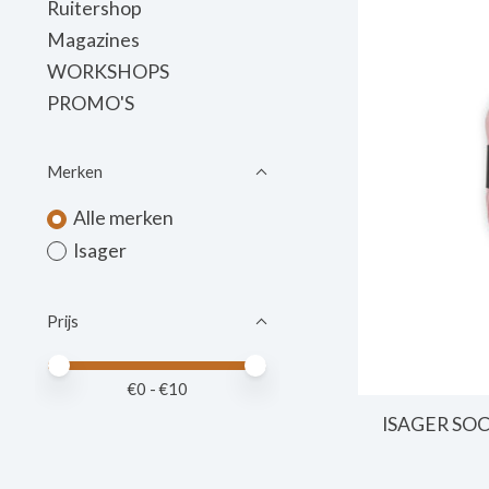
Ruitershop
Magazines
WORKSHOPS
PROMO'S
Merken
Alle merken
Isager
Prijs
Minimale prijswaarde
Price maximum value
€
0
- €
10
ISAGER SOCK