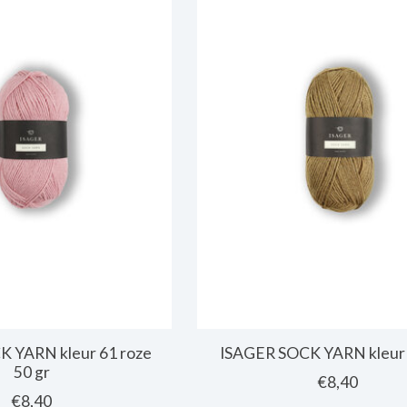
 YARN kleur 61 roze
ISAGER SOCK YARN kleur 
50 gr
€8,40
€8,40