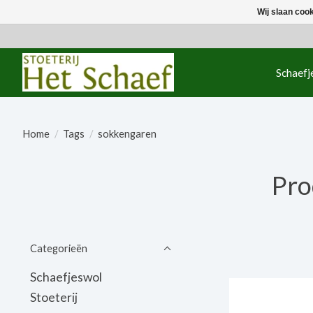
Wij slaan coo
Schaefj
Home
/
Tags
/
sokkengaren
Pro
Categorieën
Schaefjeswol
Stoeterij