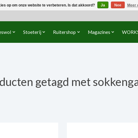
kies op om onze website te verbeteren. Is dat akkoord?
Ja
Nee
Meer 
eswol
Stoeterij
Ruitershop
Magazines
WORK
ducten getagd met sokkeng