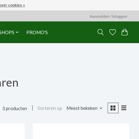
over cookies »
Aanmelden / Inloggen
SHOPS
PROMO'S
aren
Sorteren op
Meest bekeken
3 producten