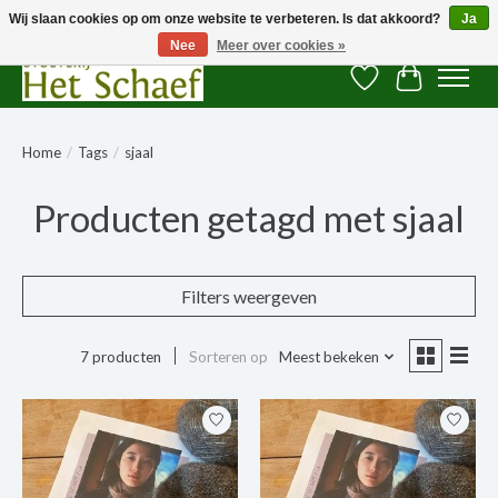
Wij slaan cookies op om onze website te verbeteren. Is dat akkoord?
Ja
Nee
Meer over cookies »
Verlanglijst
Winkelwag
Home
/
Tags
/
sjaal
Producten getagd met sjaal
Filters weergeven
7 producten
Sorteren op
Meest bekeken