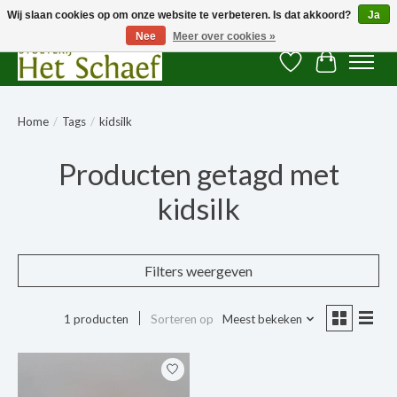
Wij slaan cookies op om onze website te verbeteren. Is dat akkoord?
Ja
Nee
Meer over cookies »
Verlanglijst
Winkelwag
Home
/
Tags
/
kidsilk
Producten getagd met
kidsilk
Filters weergeven
1 producten
Sorteren op
Meest bekeken