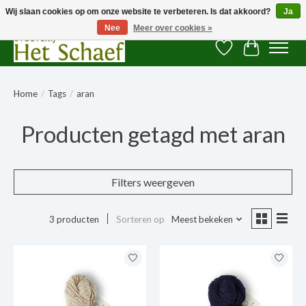
Wij slaan cookies op om onze website te verbeteren. Is dat akkoord?
Ja
Nee
Meer over cookies »
Verlanglijst
Winkelwag
Home
/
Tags
/
aran
Producten getagd met aran
Filters weergeven
3 producten
Sorteren op
Meest bekeken