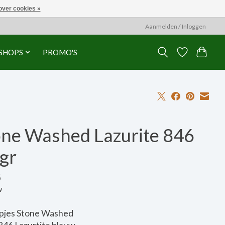
over cookies »
Aanmelden / Inloggen
SHOPS
PROMO'S
one Washed Lazurite 846
gr
5
w
pjes Stone Washed