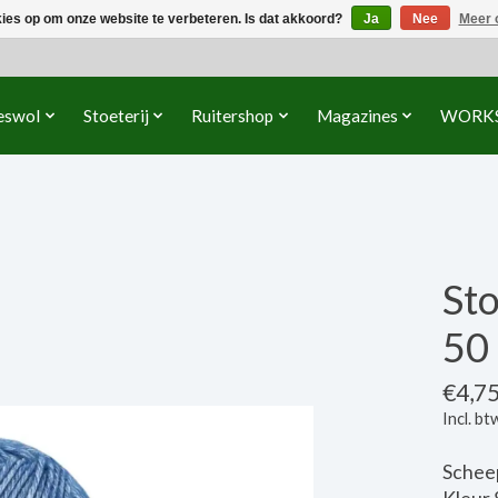
kies op om onze website te verbeteren. Is dat akkoord?
Ja
Nee
Meer 
eswol
Stoeterij
Ruitershop
Magazines
WORK
St
50 
€4,7
Incl. bt
Schee