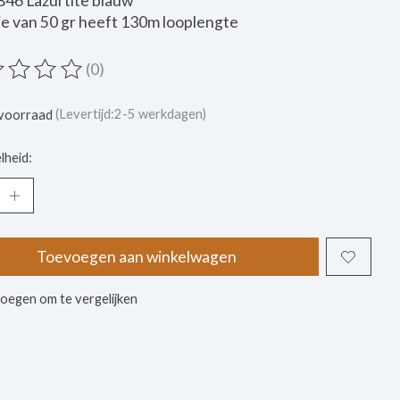
846 Lazurtite blauw
je van 50 gr heeft 130m looplengte
(0)
ordeling van dit product is
0
van de 5
voorraad
(Levertijd:2-5 werkdagen)
lheid:
Toevoegen aan winkelwagen
oegen om te vergelijken