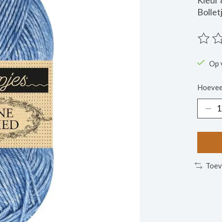
Kleur 
Bollet
De beo
Op 
Hoevee
Toev