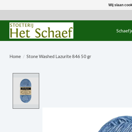
Wij slaan coo
Schaefj
Home
/
Stone Washed Lazurite 846 50 gr
Product image slideshow Items