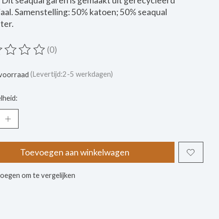
 Dit seaqual garen is gemaakt uit gerecycleerd
aal. Samenstelling: 50% katoen; 50% seaqual
ter.
(0)
ordeling van dit product is
0
van de 5
voorraad
(Levertijd:2-5 werkdagen)
lheid:
Toevoegen aan winkelwagen
oegen om te vergelijken