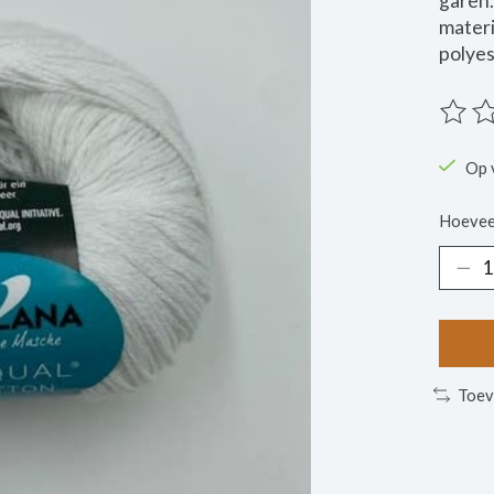
garen.
materi
polyes
De beo
Op 
Hoevee
Toev