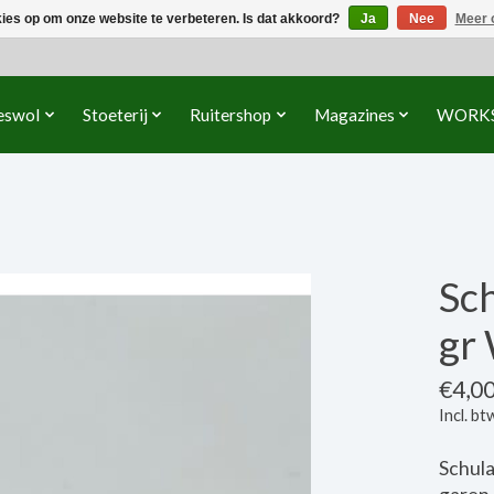
kies op om onze website te verbeteren. Is dat akkoord?
Ja
Nee
Meer 
eswol
Stoeterij
Ruitershop
Magazines
WORK
Sc
gr
€4,0
Incl. bt
Schula