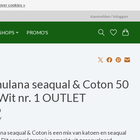
over cookies »
Aanmelden / Inloggen
SHOPS
PROMO'S
hulana seaqual & Coton 50
 Wit nr. 1 OUTLET
0
w
na seaqual & Coton is een mix van katoen en seaqual