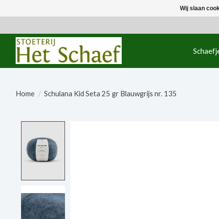
Wij slaan coo
Schaefj
Home
/
Schulana Kid Seta 25 gr Blauwgrijs nr. 135
Product image slideshow Items