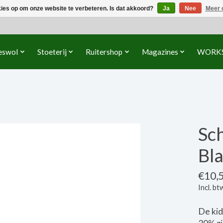
kies op om onze website te verbeteren. Is dat akkoord?
Ja
Nee
Meer 
eswol
Stoeterij
Ruitershop
Magazines
WORK
Sch
Bla
€10,
Incl. bt
De kid