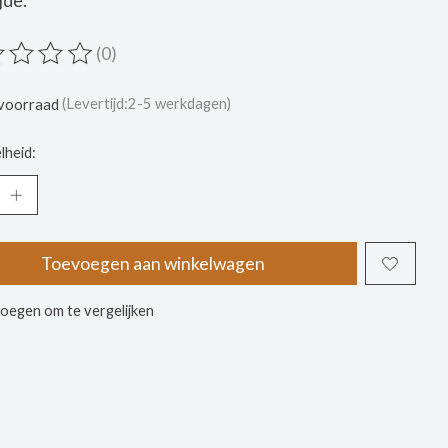
jde.
(0)
ordeling van dit product is
0
van de 5
voorraad
(Levertijd:2-5 werkdagen)
lheid:
Toevoegen aan winkelwagen
oegen om te vergelijken