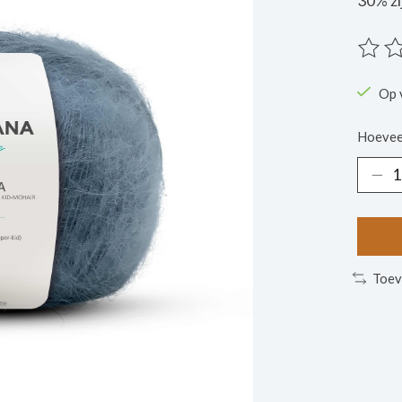
30% zi
De beo
Op 
Hoevee
Toev