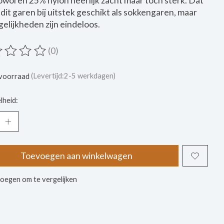
wol en 25% nylon heerlijk zacht maar toch sterk. Dat
dit garen bij uitstek geschikt als sokkengaren, maar
elijkheden zijn eindeloos.
(0)
ordeling van dit product is
0
van de 5
voorraad
(Levertijd:2-5 werkdagen)
lheid:
Toevoegen aan winkelwagen
oegen om te vergelijken