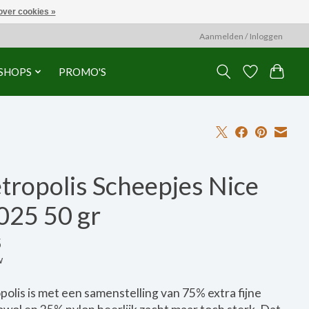
over cookies »
Aanmelden / Inloggen
SHOPS
PROMO'S
tropolis Scheepjes Nice
025 50 gr
5
w
olis is met een samenstelling van 75% extra fijne