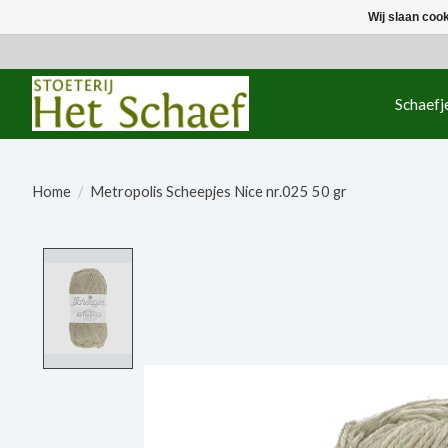
Wij slaan coo
Schaefj
Home
/
Metropolis Scheepjes Nice nr.025 50 gr
Product image slideshow Items