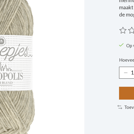
merino
maakt 
de mog
De beo
Op 
Hoevee
Toev