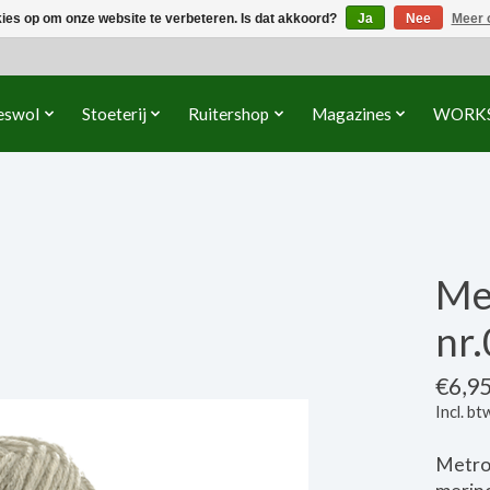
kies op om onze website te verbeteren. Is dat akkoord?
Ja
Nee
Meer 
eswol
Stoeterij
Ruitershop
Magazines
WORK
Me
nr.
€6,9
Incl. bt
Metrop