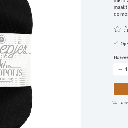
merino
maakt 
de mog
De beo
Op 
Hoevee
Toev