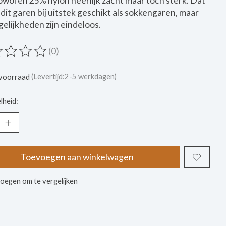
wol en 25% nylon heerlijk zacht maar toch sterk. Dat
dit garen bij uitstek geschikt als sokkengaren, maar
elijkheden zijn eindeloos.
(0)
ordeling van dit product is
0
van de 5
voorraad
(Levertijd:2-5 werkdagen)
lheid:
Toevoegen aan winkelwagen
oegen om te vergelijken