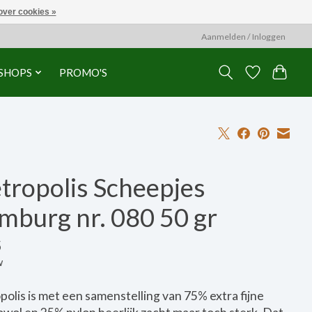
over cookies »
Aanmelden / Inloggen
SHOPS
PROMO'S
tropolis Scheepjes
mburg nr. 080 50 gr
5
w
olis is met een samenstelling van 75% extra fijne