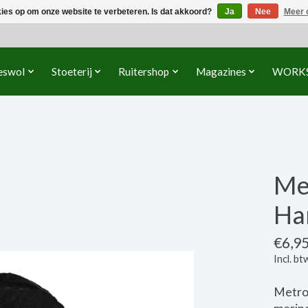
kies op om onze website te verbeteren. Is dat akkoord?
Ja
Nee
Meer 
eswol
Stoeterij
Ruitershop
Magazines
WORK
Me
Ha
€6,9
Incl. bt
Metrop