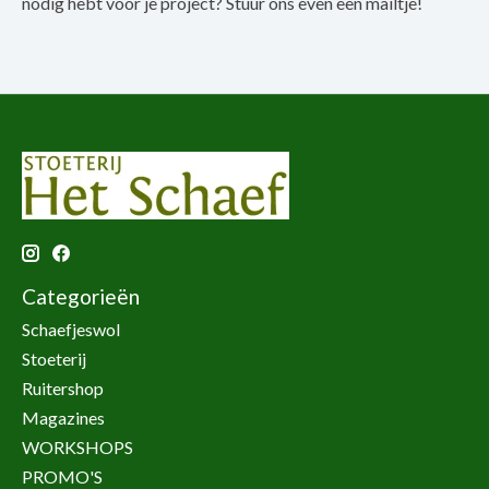
nodig hebt voor je project? Stuur ons even een mailtje!
Categorieën
Schaefjeswol
Stoeterij
Ruitershop
Magazines
WORKSHOPS
PROMO'S