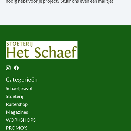
nodig hebt voor je project? Stuur ons even een mailtje!
Categorieën
Schaefjeswol
Stoeterij
Ruitershop
Magazines
WORKSHOPS
PROMO'S