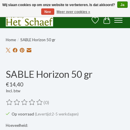
Wij slaan cookies op om onze website te verbeteren. Is dat akkoord?
Ja
Nee
Meer over cookies »
Verlanglijst
Winkelwag
Home
/
SABLE Horizon 50 gr
Product image slideshow Items
SABLE Horizon 50 gr
€14,40
Incl. btw
(0)
De beoordeling van dit product is
0
van de 5
Op voorraad
(Levertijd:2-5 werkdagen)
Hoeveelheid: