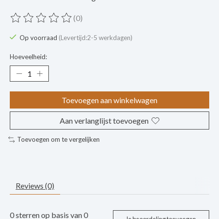
(0)
De beoordeling van dit product is
0
van de 5
Op voorraad
(Levertijd:2-5 werkdagen)
Hoeveelheid:
Toevoegen aan winkelwagen
Aan verlanglijst toevoegen
Toevoegen om te vergelijken
Reviews (0)
0
sterren op basis van
0