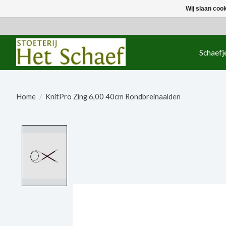
Wij slaan coo
Schaefj
Home
/
KnitPro Zing 6,00 40cm Rondbreinaalden
Product image slideshow Items