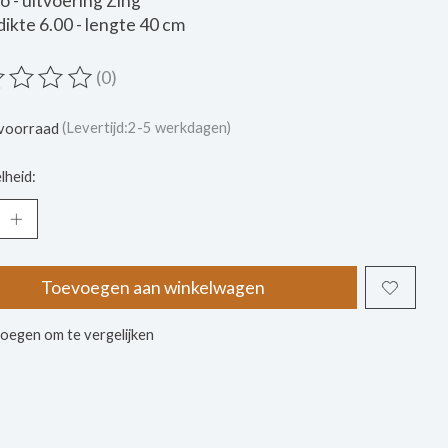
o - uitvoering Zing
ikte 6.00 - lengte 40 cm
(0)
ordeling van dit product is
0
van de 5
voorraad
(Levertijd:2-5 werkdagen)
lheid:
Toevoegen aan winkelwagen
oegen om te vergelijken