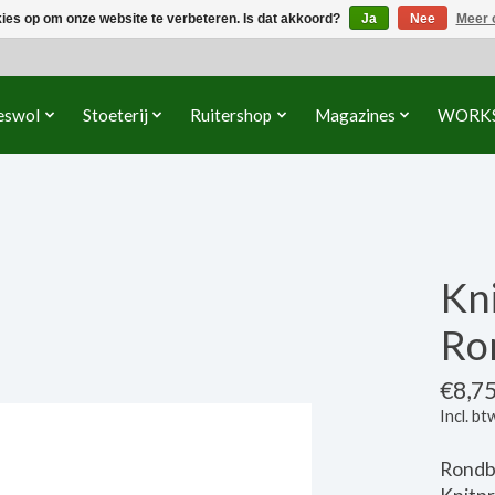
kies op om onze website te verbeteren. Is dat akkoord?
Ja
Nee
Meer 
eswol
Stoeterij
Ruitershop
Magazines
WORK
Kn
Ro
€8,7
Incl. bt
Rondb