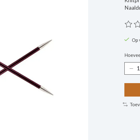
Knitpr
Naaldd
De beo
Op 
Hoevee
Toev