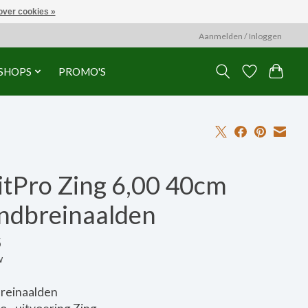
over cookies »
Aanmelden / Inloggen
SHOPS
PROMO'S
itPro Zing 6,00 40cm
ndbreinaalden
5
w
reinaalden