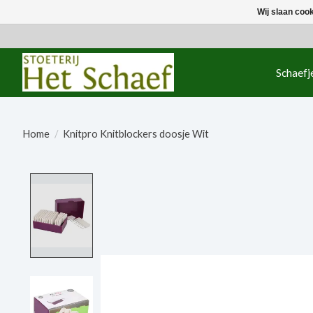
Wij slaan coo
Schaefj
Home
/
Knitpro Knitblockers doosje Wit
Product image slideshow Items