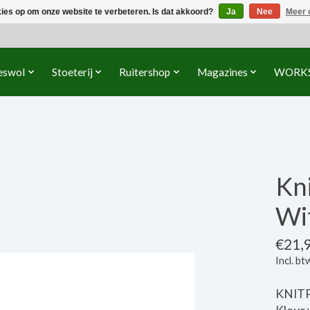
kies op om onze website te verbeteren. Is dat akkoord?
Ja
Nee
Meer 
eswol
Stoeterij
Ruitershop
Magazines
WORK
Kni
Wi
€21,
Incl. bt
KNITP