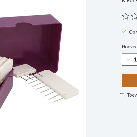
Kleur 
De beo
Op 
Hoevee
Toev