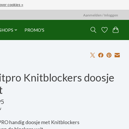
over cookies »
Aanmelden / Inloggen
SHOPS
PROMO'S
tpro Knitblockers doosje
t
95
w
RO handig doosje met Knitblockers