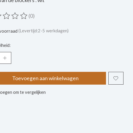
van de blockers : wit
(0)
ordeling van dit product is
0
van de 5
voorraad
(Levertijd:2-5 werkdagen)
lheid:
Toevoegen aan winkelwagen
oegen om te vergelijken