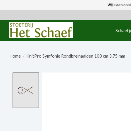
Wij slaan coo
Schaefj
Home
/
KnitPro Symfonie Rondbreinaalden 100 cm 3.75 mm
Product image slideshow Items