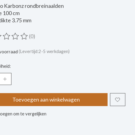
ro Karbonz rondbreinaalden
e 100 cm
dikte 3.75 mm
(0)
ordeling van dit product is
0
van de 5
voorraad
(Levertijd:2-5 werkdagen)
lheid:
Toevoegen aan winkelwagen
oegen om te vergelijken