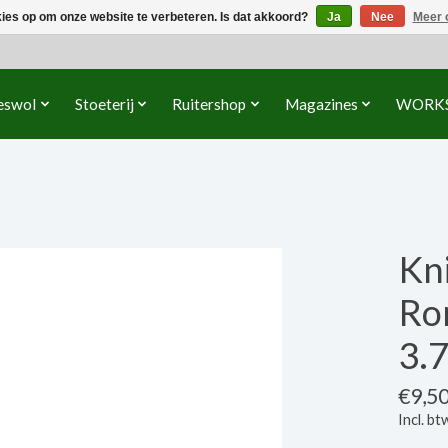
kies op om onze website te verbeteren. Is dat akkoord?
Ja
Nee
Meer 
eswol
Stoeterij
Ruitershop
Magazines
WORK
Kn
Ro
3.
€9,5
Incl. bt