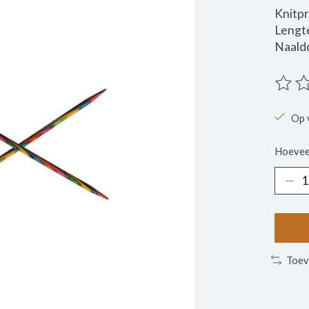
Knitp
Lengt
Naald
De beo
Op 
Hoevee
Toev