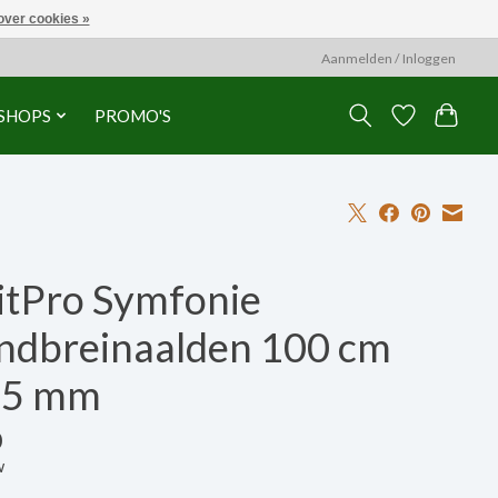
over cookies »
Aanmelden / Inloggen
SHOPS
PROMO'S
itPro Symfonie
ndbreinaalden 100 cm
75 mm
0
w