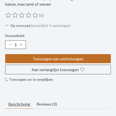
haken, macramé of weven
(0)
De beoordeling van dit product is
0
van de 5
Op voorraad
(Levertijd:2-5 werkdagen)
Hoeveelheid:
Toevoegen aan winkelwagen
Aan verlanglijst toevoegen
Toevoegen om te vergelijken
Beschrijving
Reviews (0)