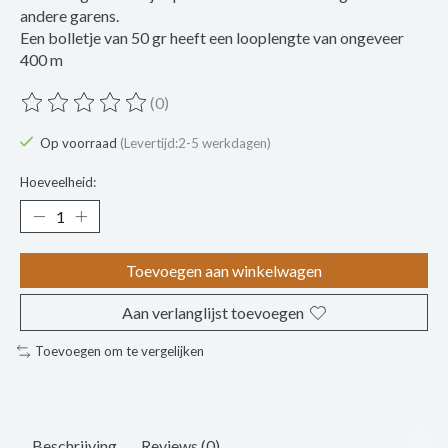
andere garens.
Een bolletje van 50 gr heeft een looplengte van ongeveer
400 m
(0)
De beoordeling van dit product is
0
van de 5
Op voorraad
(Levertijd:2-5 werkdagen)
Hoeveelheid:
Toevoegen aan winkelwagen
Aan verlanglijst toevoegen
Toevoegen om te vergelijken
Beschrijving
Reviews (0)