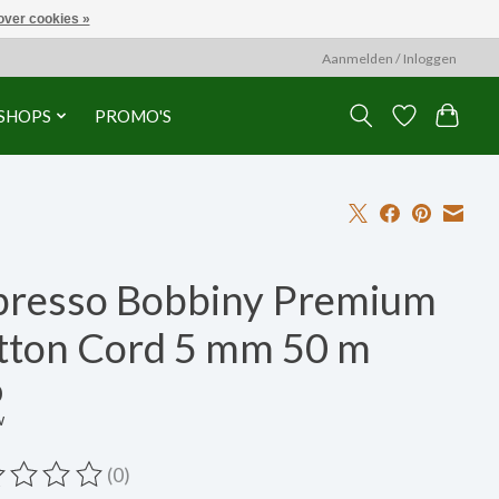
over cookies »
Aanmelden / Inloggen
SHOPS
PROMO'S
presso Bobbiny Premium
tton Cord 5 mm 50 m
0
w
(0)
ordeling van dit product is
0
van de 5