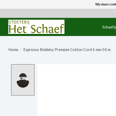
Wij slaan coo
Schaefj
Home
/
Espresso Bobbiny Premium Cotton Cord 5 mm 50 m
Product image slideshow Items