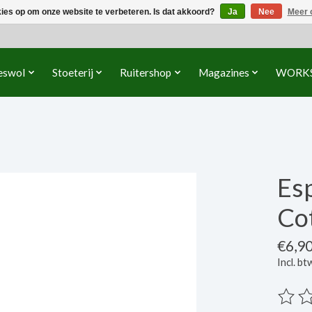
kies op om onze website te verbeteren. Is dat akkoord?
Ja
Nee
Meer 
eswol
Stoeterij
Ruitershop
Magazines
WORK
Es
Co
€6,9
Incl. bt
De beo