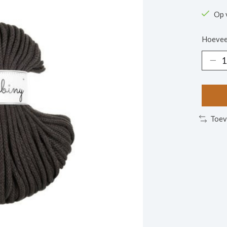
Op 
Hoevee
Toev