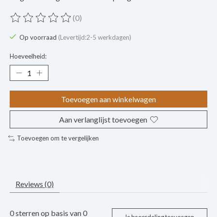
(0)
De beoordeling van dit product is
0
van de 5
Op voorraad
(Levertijd:2-5 werkdagen)
Hoeveelheid:
Toevoegen aan winkelwagen
Aan verlanglijst toevoegen
Toevoegen om te vergelijken
Reviews (0)
0
sterren op basis van
0