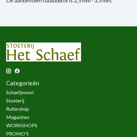
De aanbevolen naalddikte is 2,5 mm - 3,5 mm.
Categorieën
Schaefjeswol
Stoeterij
Ruitershop
Magazines
WORKSHOPS
PROMO'S