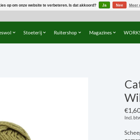
kies op om onze website te verbeteren. Is dat akkoord?
Ja
Nee
Meer 
eswol
Stoeterij
Ruitershop
Magazines
WORK
Ca
Wi
€1,6
Incl. bt
Scheep