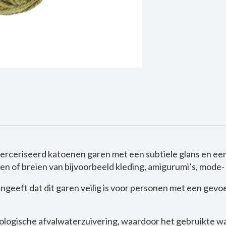
erceriseerd katoenen garen met een subtiele glans en ee
aken of breien van bijvoorbeeld kleding, amigurumi’s, mode
geeft dat dit garen veilig is voor personen met een gevo
biologische afvalwaterzuivering, waardoor het gebruikte w