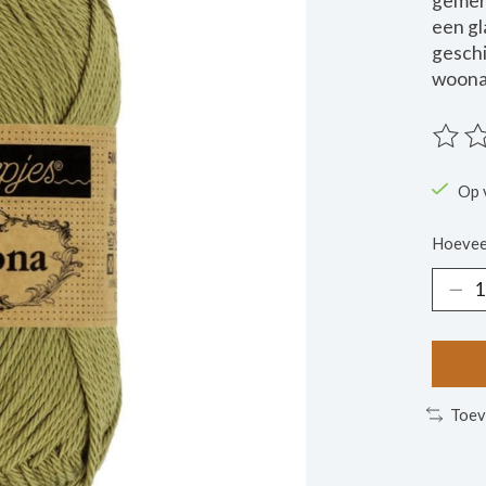
gemerc
een gl
geschi
woonac
De beo
Op 
Hoevee
Toev