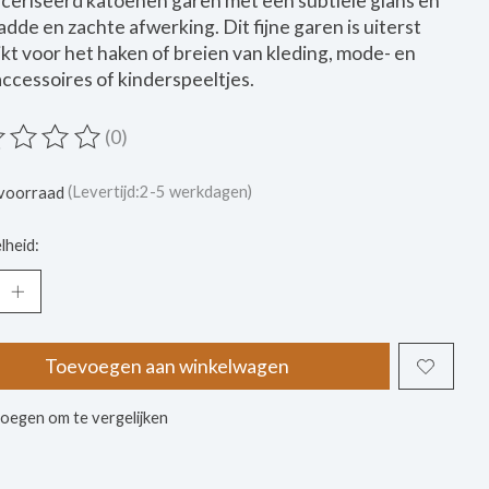
eriseerd katoenen garen met een subtiele glans en
adde en zachte afwerking. Dit fijne garen is uiterst
kt voor het haken of breien van kleding, mode- en
cessoires of kinderspeeltjes.
(0)
ordeling van dit product is
0
van de 5
voorraad
(Levertijd:2-5 werkdagen)
lheid:
Toevoegen aan winkelwagen
oegen om te vergelijken