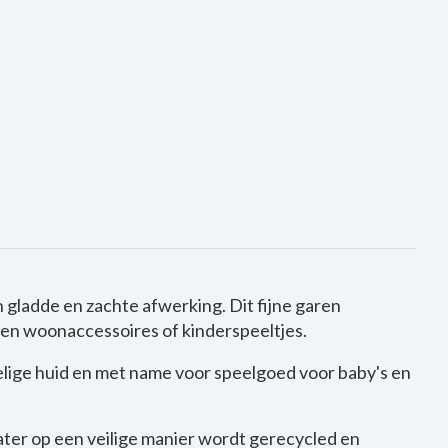
n gladde en zachte afwerking.
Dit fijne garen
- en woonaccessoires of kinderspeeltjes.
elige huid en met name voor speelgoed voor baby's en
ater op een veilige manier wordt gerecycled en