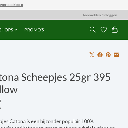
over cookies »
Aanmelden / Inloggen
SHOPS
PROMO'S
tona Scheepjes 25gr 395
llow
0
w
jes Catona is een bijzonder populair 100%