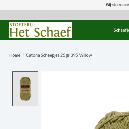
Wij slaan coo
Schaefj
Home
/
Catona Scheepjes 25gr 395 Willow
Product image slideshow Items