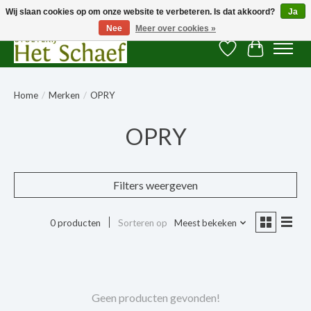
Wij slaan cookies op om onze website te verbeteren. Is dat akkoord?
Ja
Nee
Meer over cookies »
Verlanglijst
Winkelwag
Home
/
Merken
/
OPRY
OPRY
Filters weergeven
0 producten
Sorteren op
Meest bekeken
Geen producten gevonden!