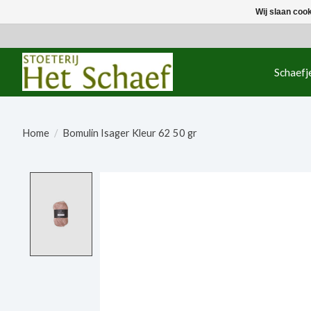
Wij slaan coo
Schaefj
Home
/
Bomulin Isager Kleur 62 50 gr
Product image slideshow Items