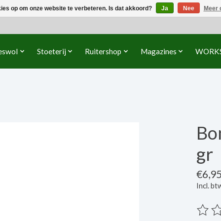
kies op om onze website te verbeteren. Is dat akkoord?
Ja
Nee
Meer 
eswol
Stoeterij
Ruitershop
Magazines
WORK
Bom
gr
€6,9
Incl. bt
De beo