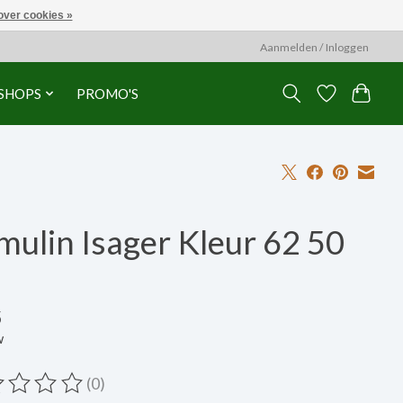
over cookies »
Aanmelden / Inloggen
SHOPS
PROMO'S
ulin Isager Kleur 62 50
5
w
(0)
ordeling van dit product is
0
van de 5