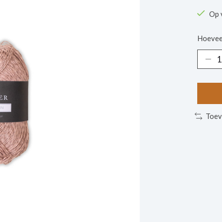
Op 
Hoevee
Toev