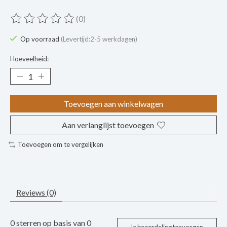
(0)
De beoordeling van dit product is
0
van de 5
Op voorraad
(Levertijd:2-5 werkdagen)
Hoeveelheid:
Toevoegen aan winkelwagen
Aan verlanglijst toevoegen
Toevoegen om te vergelijken
Reviews (0)
0
sterren op basis van
0