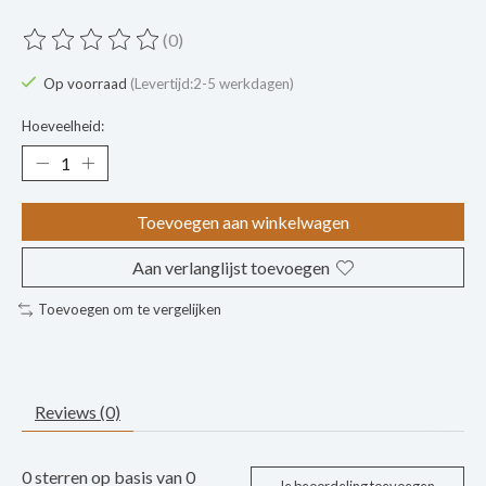
(0)
De beoordeling van dit product is
0
van de 5
Op voorraad
(Levertijd:2-5 werkdagen)
Hoeveelheid:
Toevoegen aan winkelwagen
Aan verlanglijst toevoegen
Toevoegen om te vergelijken
Reviews (0)
0
sterren op basis van
0