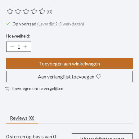
(0)
De beoordeling van dit product is
0
van de 5
Op voorraad
(Levertijd:2-5 werkdagen)
Hoeveelheid:
Toevoegen aan winkelwagen
Aan verlanglijst toevoegen
Toevoegen om te vergelijken
Reviews (0)
0
sterren op basis van
0